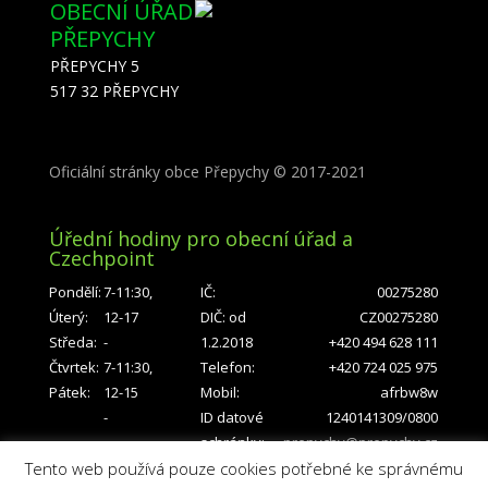
OBECNÍ ÚŘAD
PŘEPYCHY
PŘEPYCHY 5
517 32 PŘEPYCHY
Oficiální stránky
obce Přepychy
© 2017-2021
Úřední hodiny pro obecní úřad a
Czechpoint
Pondělí:
7-11:30,
IČ:
00275280
Úterý:
12-17
DIČ: od
CZ00275280
Středa:
-
1.2.2018
+420 494 628 111
Čtvrtek:
7-11:30,
Telefon:
+420 724 025 975
Pátek:
12-15
Mobil:
afrbw8w
-
ID datové
1240141309/0800
-
schránky:
prepychy@prepychy.cz
Tento web používá pouze cookies potřebné ke správnému
Číslo účtu: